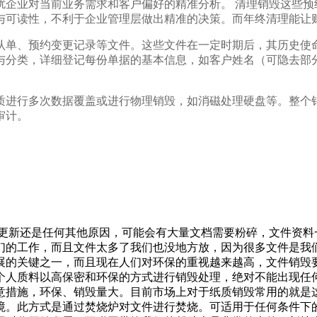
扰企业对当前业务需求和客户偏好的精准分析。 清理销毁这些预
与可读性，不利于企业管理层做出精准的决策。而年终清理能让
认单、预约变更记录等文件。这些文件在一定时期后，其历史使命
与分类，详细登记每份单据的基本信息，如客户姓名（可隐去部
质进行多次数据覆盖或进行物理销毁，如消磁处理硬盘等。整个
审计。
料更新还是任何其他原因，可能会有大量文档需要粉碎，文件资料
们的工作，而且文件太多了我们也没地方放，因为很多文件是我
展的关键之一，而且现在人们对环保的重视越来越高，文件销毁
个人质料以高保密和环保的方式进行销毁处理，绝对不能出现任
意措施，环保、销毁量大。目前市场上对于纸质销毁常用的就是
境。此方式是通过焚烧炉对文件进行焚烧。可适用于任何条件下