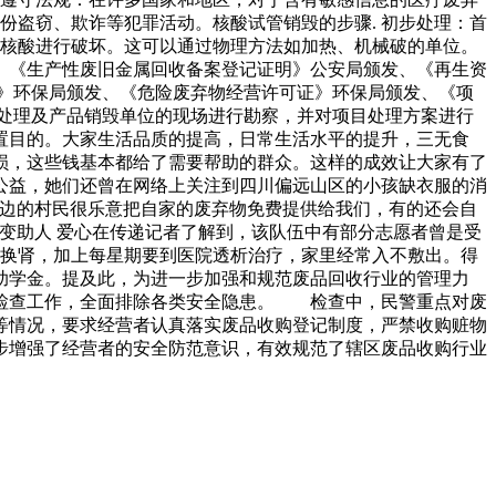
份盗窃、欺诈等犯罪活动。核酸试管销毁的步骤. 初步处理：首
的核酸进行破坏。这可以通过物理方法如加热、机械破的单位。
、《生产性废旧金属回收备案登记证明》公安局颁发、《再生资
证》环保局颁发、《危险废弃物经营许可证》环保局颁发、《项
处理及产品销毁单位的现场进行勘察，并对项目处理方案进行
置目的。大家生活品质的提高，日常生活水平的提升，三无食
损，这些钱基本都给了需要帮助的群众。这样的成效让大家有了
公益，她们还曾在网络上关注到四川偏远山区的小孩缺衣服的消
周边的村民很乐意把自家的废弃物免费提供给我们，有的还会自
变助人 爱心在传递记者了解到，该队伍中有部分志愿者曾是受
要换肾，加上每星期要到医院透析治疗，家里经常入不敷出。得
助学金。提及此，为进一步加强和规范废品回收行业的管理力
全检查工作，全面排除各类安全隐患。 检查中，民警重点对废
等情况，要求经营者认真落实废品收购登记制度，严禁收购赃物
步增强了经营者的安全防范意识，有效规范了辖区废品收购行业