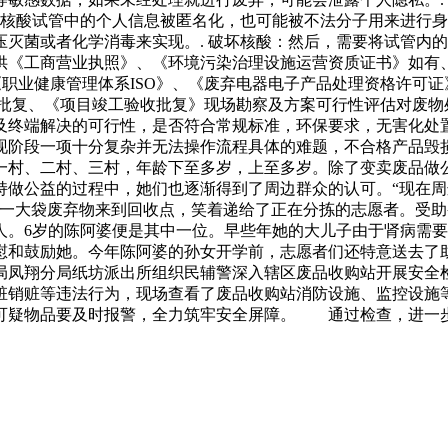
使核酸试管中的个人信息被匿名化，也可能被不法分子用来进行身
灭菌或者化学消毒来实现。. 破坏核酸：然后，需要将试管内
供《工商营业执照》、《环境污染治理设施运营资质证书》如有
《职业健康管理体系ISO》、《废弃电器电子产品处理资格许可
目批复、《项目竣工验收批复》现场勘察及方案可行性评估对废物
及终端解决的可行性，是否符合常规标准，环保要求，无害化处
现阶段一项十分复杂并无法操作流程具体的难题，不合格产品毁
一村、二村、三村，年龄下至多岁，上至多岁。除了变卖废品做
持做公益的过程中，她们也逐渐得到了周边群众的认可。“现在
着一大袋废弃物来到回收点，笑着递给了正在分拣的志愿者。受助
人。6岁的陈阿婆便是其中一位。早些年她的大儿子由于肾病需
慰和鼓励她。今年陈阿婆的孙女开学前，志愿者们还特意送去了
局凤翔分局纸坊派出所组织民辅警深入辖区废品收购站开展安
赃销赃等违法行为，现场查看了废品收购站消防设施、监控设施
可疑物品要及时报警，全力筑牢安全屏障。 通过检查，进一