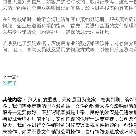
包含大量冗余信息，如客户的临时改约、取消记录等，这会干
未清理的单据会使财务账目混乱复杂，影响财务报表的真实性
在年终核销时，通常会清理诸如客户预约登记册、服务预约确
销毁，企业应遵循科学的指南。首先，要进行全面的文件整理
以与专业销毁公司粉碎处理，确保信息无法被还原。
若涉及电子预约数据，应使用专业的数据销毁软件，对存储介
间、地点、参与人员以及采用的销毁方式等，以便日后追溯与
下一篇:
没有了
其他内容
： 到人们的重视，无论是因为搬家、档案到期、资
多，我们需要定期清理不然的话，文件的数量太多会影响到我
服务一定要做好，正所谓顾客就是上帝，良好的效应是促进发
与资源合理利用的平衡，文件销毁的保密一定要重视，公司及
放大。我们在进行文件销毁的时候应该重视文件销毁的一些注
来操作，如果不是文件销毁公司操作，自行销毁会造成破坏环