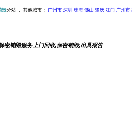
销毁
分站 ， 其他城市：
广州市
深圳
珠海
佛山
肇庆
江门
广州市
保密销毁服务
上门回收,保密销毁,出具报告