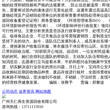
物的处理和销毁都有严格的法规要求。. 防止信息被滥用：即
先，需要将试管内的液体进行无害化处理。这通常通过高温高压
废物处理及产品销毁处理单位的资质审查要求销毁处理单位提
源回收备案登记证明》商务委颁发、《环境管理体系ISO》、
目环境影响评价报告书/表》、《环境影响评价行政批复》项
可行性评估。主要分析资质是否涉及行政审批环节、处理方式
品、临保食品企业、不过关食品企业等需报废销毁，是制造业
坚持下去的动力。如今，该队伍已发展到多人，成员来自东埔
息，便挨家挨户收集旧衣服，将衣服洗干净后寄往山区。在坚
己带到回收点呢。”邱碧双开心地说。说话间，一位女村民提
助的村民。她们在得到志愿队的帮助后，主动加入队伍帮助他
知消息后，志愿者们立马提着水果、牛奶和慰问金到她家中安
度，切实解决该行业存在的突出问题，月日上午，宝鸡市公安
品收购站近期回收物品种类、废品存放进行核对，全面排查收
和来路不明物品，坚决做到不收赃、不销赃，守法经营，发现
的经营秩序健康发展。 编辑：张释予 责编：郑黎波
公司动态
业界资讯
网站地图
广州天仁再生资源回收有限公司
咨询热线：13711115910