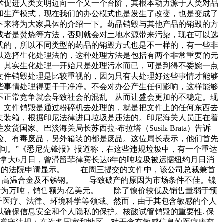
术促进人类文明迈向一个又一个台阶，其根本动力源于人类对品
和生产模式，现在我们的办公模式也是发生了改变，也是变成了
下来将为大家具体的介绍一下。药品销毁与其他产品的销毁的方
或者是焚烧等方法，否则就会对土地水源带来污染，现在可以选
式的，所以不同类型的药品的销毁方式也是不一样的，有一些非
以选择生化处理法的，这种处理方法是包括有两个非常重要的元
，其实生化处理一开始只是处理污水而已，可是到得不委婉一点
文件销毁处理是比较重视的，因为只有去处理好这些事情才能够
些事情处理得更干干净净。不会对办公产生任何影响，这样能够
不正常竞争就会导致社会的混乱，从而让盛会更加的不稳定。现
。文件销毁是通过粉碎机去处理的，就是把文件上的任何东西去
集装箱，根据印尼法律进口垃圾是违法的。印尼海关人员正在着
。巴淡海关局长苏西拉·布拉塔（Susila Brata）告诉
险、有毒废品，另外箱装的都是废品。这位局长表示，他们首先
间。”《悉尼先锋报》报道称，在这些违规垃圾中，有一个重达
拿大6月日，曾滞留菲律宾长达6年的吨垃圾被运据纽约月日消
手公司的法院申请显示。 在周三提交的文件中，该公司总裁兼首
再回收钛，高温合金及不锈钢。 导致破产的原因为市场条件不佳。镍
量为万吨，销售额为.亿美元。 除了镍价较低及销售量弱于预
应用于医疗、法律、环境科学等领域。然而，由于其包含敏感的个人
确保信息安全和个人隐私的保护。核酸试管销毁的重要性. 保
 遵守法规：在许多国家和地区，对于含有敏感信息的医疗废弃