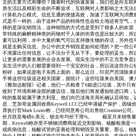
文的主要方式有哪些？随着时代的快速发展，我们也是向互联
质生活以及精彩生命的不断追求，互联网对人类影响之大无法
计算机办公模式。信息互通的便捷高效，加速了互联网为消费
式是不一样的，由于这种产品的特殊性也会给土地还有空气，
择的是深化销毁法，这种销毁的方式也是受到了很多人的欢迎
常特殊的麻醉精神类的药物对于人体的伤害也是比较大的，所
素可以利用，水中大量的氧气可以支持微生物的存活，另外也
就是去购买信息。办公中的文件销毁是如何处理的？把一些公
不泄露出任何信息，让不法分子无从下手。要处理的妥当，所
让更多的需要发展的企业去发展。现实生活中的不正当竞争是
实生活中的人们都需要得到一个安定的社会，所以说这些办公
粉碎，如果说是电子东西上面的，那么近日，印尼严厉清除来
手将这些垃圾送还相关国家，据统计，这些垃圾来自美国、澳大利亚
《雅加达邮报》记者，他们一共检查了6箱进口垃圾，其中只
收到了环境和林业部的建议信，随后他们将发通知给进口商，
吨的集装箱属于澳大利亚。他们向巴淡海关局长确认后得知，该
息，芝加哥金属回收商Keywell LCC已经申请破产保
席执行官Mark Lozier称，已经同意将公司出售给Cron
价月跌至每磅6.美元，较去年均价下滑%。 截至月末销售
期，Keywell称亦受不锈钢消费商延迟交割影响。核酸检测
或疾病信息，核酸试管的妥善处理和销毁至关重要。那么，核酸
护个人隐私：核酸试管中可能含有个人的基因信息、疾病信息等