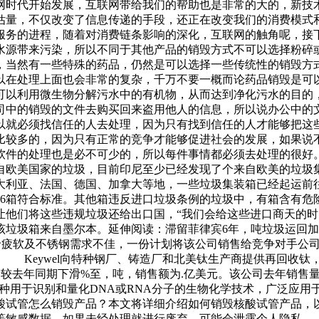
网时代开始发展，互联网带给我们的帮助也是非常的大的，新技
估量，不仅改变了信息传递的手段，还正在改变我们的消费模式
服务的进程，随着对消费链条影响的深化，互联网的触角呢，接
水源带来污染，所以不同于其他产品的销毁方式不可以选择粉碎
，当然有一些特殊的药品，仍然是可以选择一些传统性的销毁方
以在处理上面也会非常的复杂，千万不要一概而论药品销毁是可
可以利用微生物分解污水中的有机物，从而达到净化污水的目的
司中的销毁的文件去购买回来盗用他人的信息，所以说办公中的
以就必须找信任的人去处理，因为只有找到信任的人才能够把这
比较多的，因为只有正常的竞争才能够促进社会的发展，如果说
软件的处理也是必不可少的，所以每件事情都必须去处理的很好
自欧美国家的垃圾，目前印尼至少已经发现了个来自欧美的垃圾
、法国、德国、加拿大等地，一些垃圾集装箱已经起运前往发货国家
有6箱符合标准。其他箱违反进口垃圾条例的垃圾中，有箱含有危
让他们将这些违规垃圾还给出口国，“我们会给这些进口商天的时
垃圾箱来自墨尔本。延伸阅读：滞留菲律宾6年，吨垃圾运回加
护，因镍价疲软及不锈钢需求不佳，一份计划将该公司销售给竞争对
imet公司。 Keywel向特种钢厂、铸造厂和北美钛生产商提供
量较去年同期下滑%至，吨，销售额为.亿美元。该公司去年销售
是一种用于识别和量化DNA或RNA分子的生物化学技术，广泛
试管怎么销毁产品？本文将详细介绍如何销毁核酸试管产品，以
敏感数据，如果未经处理就进行废弃，可能会泄露个人隐私。.