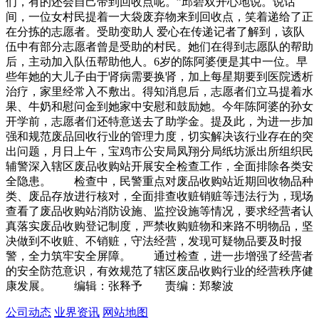
们，有的还会自己带到回收点呢。”邱碧双开心地说。说话
间，一位女村民提着一大袋废弃物来到回收点，笑着递给了正
在分拣的志愿者。受助变助人 爱心在传递记者了解到，该队
伍中有部分志愿者曾是受助的村民。她们在得到志愿队的帮助
后，主动加入队伍帮助他人。6岁的陈阿婆便是其中一位。早
些年她的大儿子由于肾病需要换肾，加上每星期要到医院透析
治疗，家里经常入不敷出。得知消息后，志愿者们立马提着水
果、牛奶和慰问金到她家中安慰和鼓励她。今年陈阿婆的孙女
开学前，志愿者们还特意送去了助学金。提及此，为进一步加
强和规范废品回收行业的管理力度，切实解决该行业存在的突
出问题，月日上午，宝鸡市公安局凤翔分局纸坊派出所组织民
辅警深入辖区废品收购站开展安全检查工作，全面排除各类安
全隐患。 检查中，民警重点对废品收购站近期回收物品种
类、废品存放进行核对，全面排查收赃销赃等违法行为，现场
查看了废品收购站消防设施、监控设施等情况，要求经营者认
真落实废品收购登记制度，严禁收购赃物和来路不明物品，坚
决做到不收赃、不销赃，守法经营，发现可疑物品要及时报
警，全力筑牢安全屏障。 通过检查，进一步增强了经营者
的安全防范意识，有效规范了辖区废品收购行业的经营秩序健
康发展。 编辑：张释予 责编：郑黎波
公司动态
业界资讯
网站地图