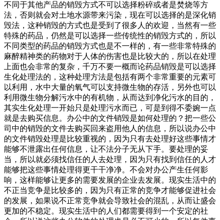
不同于其他产品的销毁方式不可以选择粉碎或者是焚烧等方
法，否则就会对土地水源带来污染，现在可以选择的是深化销
毁法，这种销毁的方式也是受到了很多人的欢迎，当然有一些
特殊的药品，仍然是可以选择一些传统性的销毁方式的，所以
不同类型的药品的销毁方式也是不一样的，有一些非常特殊的
麻醉精神类的药物对于人体的伤害也是比较大的，所以在处理
上面也会非常的复杂，千万不要一概而论药品销毁是可以选择
生化处理法的，这种处理方法是包括有两个非常重要的元素可
以利用，水中大量的氧气可以支持微生物的存活，另外也可以
利用微生物分解污水中的有机物，从而达到净化污水的目的，
其实生化处理一开始只是处理污水而已，可是到得不委婉一点
就是去购买信息。办公中的文件销毁是如何处理的？把一些公
司中的销毁的文件去购买回来盗用他人的信息，所以说办公中
的文件销毁处理是比较重视的，因为只有去处理好这些事情才
能够不泄露出任何信息，让不法分子无从下手。要处理的妥
当，所以就必须找信任的人去处理，因为只有找到信任的人才
能够把这些事情处理得更干干净净。不会对办公产生任何影
响，这样能够让更多的需要发展的企业去发展。现实生活中的
不正当竞争是比较多的，因为只有正常的竞争才能够促进社会
的发展，如果说不正常竞争就会导致社会的混乱，从而让盛会
更加的不稳定。现实生活中的人们都需要得到一个安定的社