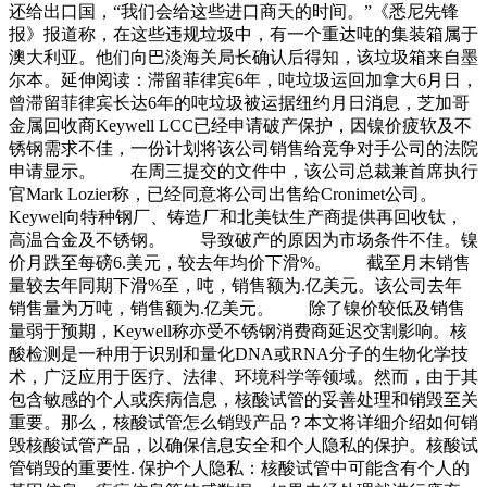
还给出口国，“我们会给这些进口商天的时间。”《悉尼先锋
报》报道称，在这些违规垃圾中，有一个重达吨的集装箱属于
澳大利亚。他们向巴淡海关局长确认后得知，该垃圾箱来自墨
尔本。延伸阅读：滞留菲律宾6年，吨垃圾运回加拿大6月日，
曾滞留菲律宾长达6年的吨垃圾被运据纽约月日消息，芝加哥
金属回收商Keywell LCC已经申请破产保护，因镍价疲软及不
锈钢需求不佳，一份计划将该公司销售给竞争对手公司的法院
申请显示。 在周三提交的文件中，该公司总裁兼首席执行
官Mark Lozier称，已经同意将公司出售给Cronimet公司。
Keywel向特种钢厂、铸造厂和北美钛生产商提供再回收钛，
高温合金及不锈钢。 导致破产的原因为市场条件不佳。镍
价月跌至每磅6.美元，较去年均价下滑%。 截至月末销售
量较去年同期下滑%至，吨，销售额为.亿美元。该公司去年
销售量为万吨，销售额为.亿美元。 除了镍价较低及销售
量弱于预期，Keywell称亦受不锈钢消费商延迟交割影响。核
酸检测是一种用于识别和量化DNA或RNA分子的生物化学技
术，广泛应用于医疗、法律、环境科学等领域。然而，由于其
包含敏感的个人或疾病信息，核酸试管的妥善处理和销毁至关
重要。那么，核酸试管怎么销毁产品？本文将详细介绍如何销
毁核酸试管产品，以确保信息安全和个人隐私的保护。核酸试
管销毁的重要性. 保护个人隐私：核酸试管中可能含有个人的