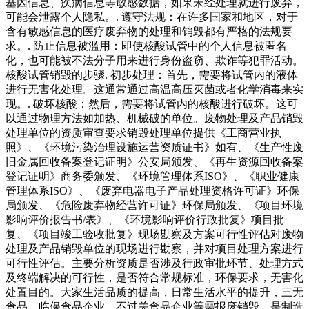
基因信息、疾病信息等敏感数据，如果未经处理就进行废弃，
可能会泄露个人隐私。. 遵守法规：在许多国家和地区，对于
含有敏感信息的医疗废弃物的处理和销毁都有严格的法规要
求。. 防止信息被滥用：即使核酸试管中的个人信息被匿名
化，也可能被不法分子用来进行身份盗窃、欺诈等犯罪活动。
核酸试管销毁的步骤. 初步处理：首先，需要将试管内的液体
进行无害化处理。这通常通过高温高压灭菌或者化学消毒来实
现。. 破坏核酸：然后，需要将试管内的核酸进行破坏。这可
以通过物理方法如加热、机械破的单位。废物处理及产品销毁
处理单位的资质审查要求销毁处理单位提供《工商营业执
照》、《环境污染治理设施运营资质证书》如有、《生产性废
旧金属回收备案登记证明》公安局颁发、《再生资源回收备案
登记证明》商务委颁发、《环境管理体系ISO》、《职业健康
管理体系ISO》、《废弃电器电子产品处理资格许可证》环保
局颁发、《危险废弃物经营许可证》环保局颁发、《项目环境
影响评价报告书/表》、《环境影响评价行政批复》项目批
复、《项目竣工验收批复》现场勘察及方案可行性评估对废物
处理及产品销毁单位的现场进行勘察，并对项目处理方案进行
可行性评估。主要分析资质是否涉及行政审批环节、处理方式
及终端解决的可行性，是否符合常规标准，环保要求，无害化
处置目的。大家生活品质的提高，日常生活水平的提升，三无
食品、临保食品企业、不过关食品企业等需报废销毁，是制造