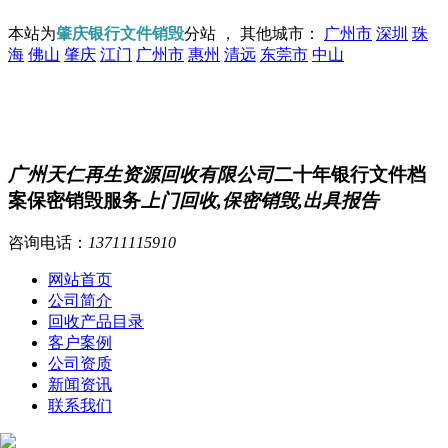
本站为
肇庆银行文件销毁
分站 ， 其他城市：
广州市
深圳
珠
海
佛山
肇庆
江门
广州市
惠州
清远
东莞市
中山
广州天仁再生资源回收有限公司
二十年银行文件档
案保密销毁服务
上门回收,保密销毁,出具报告
咨询电话：
13711115910
网站首页
公司简介
回收产品目录
客户案例
公司资质
新闻资讯
联系我们