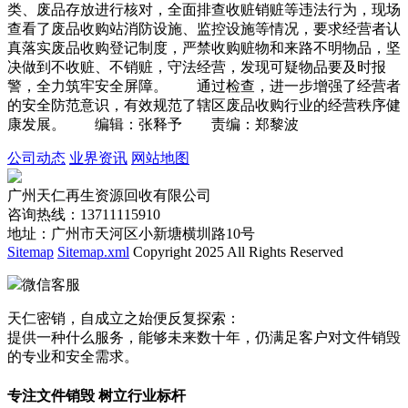
类、废品存放进行核对，全面排查收赃销赃等违法行为，现场
查看了废品收购站消防设施、监控设施等情况，要求经营者认
真落实废品收购登记制度，严禁收购赃物和来路不明物品，坚
决做到不收赃、不销赃，守法经营，发现可疑物品要及时报
警，全力筑牢安全屏障。 通过检查，进一步增强了经营者
的安全防范意识，有效规范了辖区废品收购行业的经营秩序健
康发展。 编辑：张释予 责编：郑黎波
公司动态
业界资讯
网站地图
广州天仁再生资源回收有限公司
咨询热线：13711115910
地址：广州市天河区小新塘横圳路10号
Sitemap
Sitemap.xml
Copyright 2025 All Rights Reserved
微信客服
天仁密销，自成立之始便反复探索：
提供一种什么服务，能够未来数十年，仍满足客户对文件销毁
的专业和安全需求。
专注文件销毁 树立行业标杆