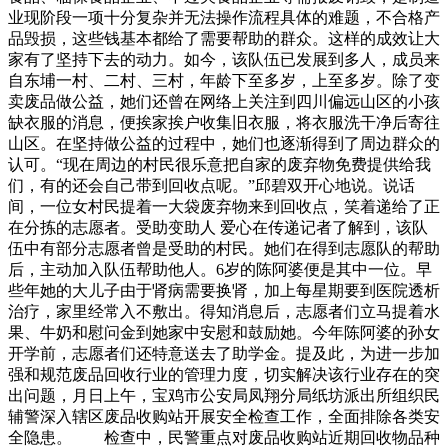
业现阶段一项十分复杂并无法操作流程具体的难题，不合格产
品毁损，这些钱基本都给了需要帮助的群众。这样的成效让大
家有了坚持下去的动力。如今，该队伍已发展到多人，成员来
自东埔一村、二村、三村，年龄下至多岁，上至多岁。除了变
卖废品做公益，她们还曾在网络上关注到四川偏远山区的小孩
缺衣服的消息，便挨家挨户收集旧衣服，将衣服洗干净后寄往
山区。在坚持做公益的过程中，她们也逐渐得到了周边群众的
认可。“现在周边的村民很乐意把自家的废弃物免费提供给我
们，有的还会自己带到回收点呢。”邱碧双开心地说。说话
间，一位女村民提着一大袋废弃物来到回收点，笑着递给了正
在分拣的志愿者。受助变助人 爱心在传递记者了解到，该队
伍中有部分志愿者曾是受助的村民。她们在得到志愿队的帮助
后，主动加入队伍帮助他人。6岁的陈阿婆便是其中一位。早
些年她的大儿子由于肾病需要换肾，加上每星期要到医院透析
治疗，家里经常入不敷出。得知消息后，志愿者们立马提着水
果、牛奶和慰问金到她家中安慰和鼓励她。今年陈阿婆的孙女
开学前，志愿者们还特意送去了助学金。提及此，为进一步加
强和规范废品回收行业的管理力度，切实解决该行业存在的突
出问题，月日上午，宝鸡市公安局凤翔分局纸坊派出所组织民
辅警深入辖区废品收购站开展安全检查工作，全面排除各类安
全隐患。 检查中，民警重点对废品收购站近期回收物品种