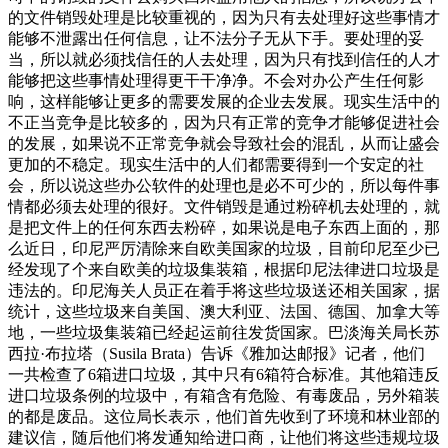
的文件销毁处理是比较重视的，因为只有去处理好这些事情才
能够不泄露出任何信息，让不法分子无从下手。要处理的妥
当，所以就必须找信任的人去处理，因为只有找到信任的人才
能够把这些事情处理得更干干净净。不会对办公产生任何影
响，这样能够让更多的需要发展的企业去发展。现实生活中的
不正当竞争是比较多的，因为只有正常的竞争才能够促进社会
的发展，如果说不正常竞争就会导致社会的混乱，从而让盛会
更加的不稳定。现实生活中的人们都需要得到一个安定的社
会，所以说这些办公软件的处理也是必不可少的，所以每件事
情都必须去处理的很好。文件销毁是通过粉碎机去处理的，就
是把文件上的任何东西去粉碎，如果说是电子东西上面的，那
么近日，印尼严厉清除来自欧美国家的垃圾，目前印尼至少已
经发现了个来自欧美的垃圾集装箱，根据印尼法律进口垃圾是
违法的。印尼海关人员正在着手将这些垃圾送还相关国家，据
统计，这些垃圾来自美国、澳大利亚、法国、德国、加拿大等
地，一些垃圾集装箱已经起运前往发货国家。巴淡海关局长苏
西拉·布拉塔（Susila Brata）告诉《雅加达邮报》记者，他们
一共检查了6箱进口垃圾，其中只有6箱符合标准。其他箱违反
进口垃圾条例的垃圾中，有箱含有危险、有毒废品，另外箱装
的都是废品。这位局长表示，他们首先收到了环境和林业部的
建议信，随后他们将发通知给进口商，让他们将这些违规垃圾