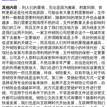
其他内容
： 到人们的重视，无论是因为搬家、档案到期、资
料更新还是任何其他原因，可能会有大量文档需要粉碎，文件
资料一般都是需要时间的累积，随着时间的增加文件也会越来
越多，我们需要定期清理不然的话，文件的数量太多会影响到
我们的工作，而且文件太多了我们也没地方放，因为很多文件
是我们运用不到的。一家文件销毁公司想要在这个一线城市发
展下去服务一定要做好，正所谓顾客就是上帝，良好的效应是
促进发展的关键之一，而且现在人们对环保的重视越来越高，
文件销毁要以尽可能少的资源消耗和尽可能小的环境代价，实
现社会发展与资源合理利用的平衡，文件销毁的保密一定要重
视，公司及个人质料以高保密和环保的方式进行销毁处理，绝
对不能出现任何泄露，不然后果非常严重，在信息化时代，信
息的作用被无限放大。我们在进行文件销毁的时候应该重视文
件销毁的一些注意措施，环保、销毁量大。目前市场上对于纸
质销毁常用的就是这种方式。第三种：焚烧处理此方式一定要
选择采用专业的设备来操作，如果不是文件销毁公司操作，自
行销毁会造成破坏环境。此方式是通过焚烧炉对文件进行焚
烧。可适用于任何条件下的文件，不管是保密文件还是涉密文
件都可以销毁彻底。销毁公文的主要方式有哪些？随着时代的
快速发展，我们也是向互联网时代开始发展，互联网带给我们