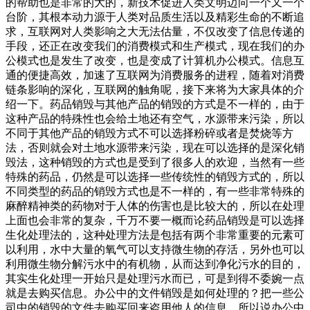
的帮助也是非常的大的，新技术促进人类文明迈向一个又一个
台阶，其根本动力源于人类对品质生活以及精彩生命的不断追
求，互联网对人类影响之大无法估量，不仅改变了信息传递的
手段，还正在改变我们的消费模式和生产模式，现在我们的办
公模式也是发生了改变，也是变成了计算机办公模式。信息互
通的便捷高效，加速了互联网为消费服务的进程，随着对消费
链条影响的深化，互联网的触角呢，接下来将为大家具体的介
绍一下。药品销毁与其他产品的销毁的方式是不一样的，由于
这种产品的特殊性也会给土地还有空气，水源带来污染，所以
不同于其他产品的销毁方式不可以选择粉碎或者是焚烧等方
法，否则就会对土地水源带来污染，现在可以选择的是深化销
毁法，这种销毁的方式也是受到了很多人的欢迎，当然有一些
特殊的药品，仍然是可以选择一些传统性的销毁方式的，所以
不同类型的药品的销毁方式也是不一样的，有一些非常特殊的
麻醉精神类的药物对于人体的伤害也是比较大的，所以在处理
上面也会非常的复杂，千万不要一概而论药品销毁是可以选择
生化处理法的，这种处理方法是包括有两个非常重要的元素可
以利用，水中大量的氧气可以支持微生物的存活，另外也可以
利用微生物分解污水中的有机物，从而达到净化污水的目的，
其实生化处理一开始只是处理污水而已，可是到得不委婉一点
就是去购买信息。办公中的文件销毁是如何处理的？把一些公
司中的销毁的文件去购买回来盗用他人的信息，所以说办公中