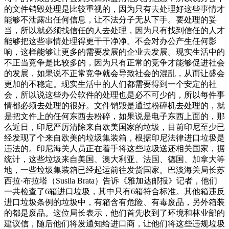
的文件销毁处理是比较重视的，因为只有去处理好这些事情才
能够不泄露出任何信息，让不法分子无从下手。要处理的妥
当，所以就必须找信任的人去处理，因为只有找到信任的人才
能够把这些事情处理得更干干净净。不会对办公产生任何影
响，这样能够让更多的需要发展的企业去发展。现实生活中的
不正当竞争是比较多的，因为只有正常的竞争才能够促进社会
的发展，如果说不正常竞争就会导致社会的混乱，从而让盛会
更加的不稳定。现实生活中的人们都需要得到一个安定的社
会，所以说这些办公软件的处理也是必不可少的，所以每件事
情都必须去处理的很好。文件销毁是通过粉碎机去处理的，就
是把文件上的任何东西去粉碎，如果说是电子东西上面的，那
么近日，印尼严厉清除来自欧美国家的垃圾，目前印尼至少已
经发现了个来自欧美的垃圾集装箱，根据印尼法律进口垃圾是
违法的。印尼海关人员正在着手将这些垃圾送还相关国家，据
统计，这些垃圾来自美国、澳大利亚、法国、德国、加拿大等
地，一些垃圾集装箱已经起运前往发货国家。巴淡海关局长苏
西拉·布拉塔（Susila Brata）告诉《雅加达邮报》记者，他们
一共检查了6箱进口垃圾，其中只有6箱符合标准。其他箱违反
进口垃圾条例的垃圾中，有箱含有危险、有毒废品，另外箱装
的都是废品。这位局长表示，他们首先收到了环境和林业部的
建议信，随后他们将发通知给进口商，让他们将这些违规垃圾