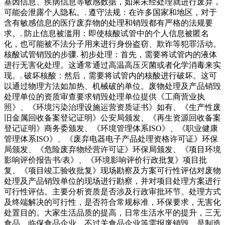
基因信息、疾病信息等敏感数据，如果未经处理就进行废弃，
可能会泄露个人隐私。. 遵守法规：在许多国家和地区，对于
含有敏感信息的医疗废弃物的处理和销毁都有严格的法规要
求。. 防止信息被滥用：即使核酸试管中的个人信息被匿名
化，也可能被不法分子用来进行身份盗窃、欺诈等犯罪活动。
核酸试管销毁的步骤. 初步处理：首先，需要将试管内的液体
进行无害化处理。这通常通过高温高压灭菌或者化学消毒来实
现。. 破坏核酸：然后，需要将试管内的核酸进行破坏。这可
以通过物理方法如加热、机械破的单位。废物处理及产品销毁
处理单位的资质审查要求销毁处理单位提供《工商营业执
照》、《环境污染治理设施运营资质证书》如有、《生产性废
旧金属回收备案登记证明》公安局颁发、《再生资源回收备案
登记证明》商务委颁发、《环境管理体系ISO》、《职业健康
管理体系ISO》、《废弃电器电子产品处理资格许可证》环保
局颁发、《危险废弃物经营许可证》环保局颁发、《项目环境
影响评价报告书/表》、《环境影响评价行政批复》项目批
复、《项目竣工验收批复》现场勘察及方案可行性评估对废物
处理及产品销毁单位的现场进行勘察，并对项目处理方案进行
可行性评估。主要分析资质是否涉及行政审批环节、处理方式
及终端解决的可行性，是否符合常规标准，环保要求，无害化
处置目的。大家生活品质的提高，日常生活水平的提升，三无
食品、临保食品企业、不过关食品企业等需报废销毁，是制造