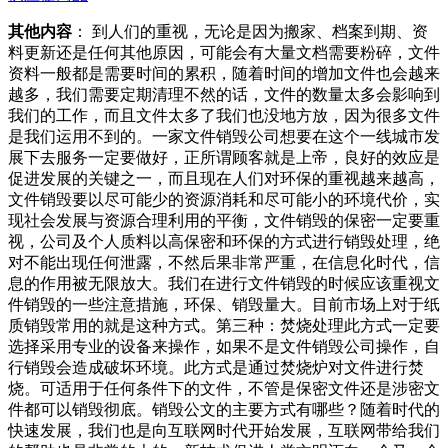
其他内容
： 到人们的重视，无论是因为搬家、档案到期、资
料更新还是任何其他原因，可能会有大量文档需要粉碎，文件
资料一般都是需要时间的累积，随着时间的增加文件也会越来
越多，我们需要定期清理不然的话，文件的数量太多会影响到
我们的工作，而且文件太多了我们也没地方放，因为很多文件
是我们运用不到的。一家文件销毁公司想要在这个一线城市发
展下去服务一定要做好，正所谓顾客就是上帝，良好的效应是
促进发展的关键之一，而且现在人们对环保的重视越来越高，
文件销毁要以尽可能少的资源消耗和尽可能小的环境代价，实
现社会发展与资源合理利用的平衡，文件销毁的保密一定要重
视，公司及个人质料以高保密和环保的方式进行销毁处理，绝
对不能出现任何泄露，不然后果非常严重，在信息化时代，信
息的作用被无限放大。我们在进行文件销毁的时候应该重视文
件销毁的一些注意措施，环保、销毁量大。目前市场上对于纸
质销毁常用的就是这种方式。第三种：焚烧处理此方式一定要
选择采用专业的设备来操作，如果不是文件销毁公司操作，自
行销毁会造成破坏环境。此方式是通过焚烧炉对文件进行焚
烧。可适用于任何条件下的文件，不管是保密文件还是涉密文
件都可以销毁彻底。销毁公文的主要方式有哪些？随着时代的
快速发展，我们也是向互联网时代开始发展，互联网带给我们