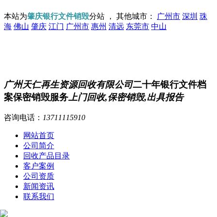
本站为
肇庆银行文件销毁
分站 ， 其他城市：
广州市
深圳
珠
海
佛山
肇庆
江门
广州市
惠州
清远
东莞市
中山
广州天仁再生资源回收有限公司
二十年银行文件档
案保密销毁服务
上门回收,保密销毁,出具报告
咨询电话：
13711115910
网站首页
公司简介
回收产品目录
客户案例
公司资质
新闻资讯
联系我们