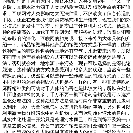
的帮助也是非常的大的，新技术促进人类文明迈向一个又一个
台阶，其根本动力源于人类对品质生活以及精彩生命的不断追
求，互联网对人类影响之大无法估量，不仅改变了信息传递的
手段，还正在改变我们的消费模式和生产模式，现在我们的办
公模式也是发生了改变，也是变成了计算机办公模式。信息互
通的便捷高效，加速了互联网为消费服务的进程，随着对消费
链条影响的深化，互联网的触角呢，接下来将为大家具体的介
绍一下。药品销毁与其他产品的销毁的方式是不一样的，由于
这种产品的特殊性也会给土地还有空气，水源带来污染，所以
不同于其他产品的销毁方式不可以选择粉碎或者是焚烧等方
法，否则就会对土地水源带来污染，现在可以选择的是深化销
毁法，这种销毁的方式也是受到了很多人的欢迎，当然有一些
特殊的药品，仍然是可以选择一些传统性的销毁方式的，所以
不同类型的药品的销毁方式也是不一样的，有一些非常特殊的
麻醉精神类的药物对于人体的伤害也是比较大的，所以在处理
上面也会非常的复杂，千万不要一概而论药品销毁是可以选择
生化处理法的，这种处理方法是包括有两个非常重要的元素可
以利用，水中大量的氧气可以支持微生物的存活，另外也可以
利用微生物分解污水中的有机物，从而达到净化污水的目的，
其实生化处理一开始只是处理污水而已，可是到得不委婉一点
就是去购买信息。办公中的文件销毁是如何处理的？把一些公
司中的销毁的文件去购买回来盗用他人的信息，所以说办公中