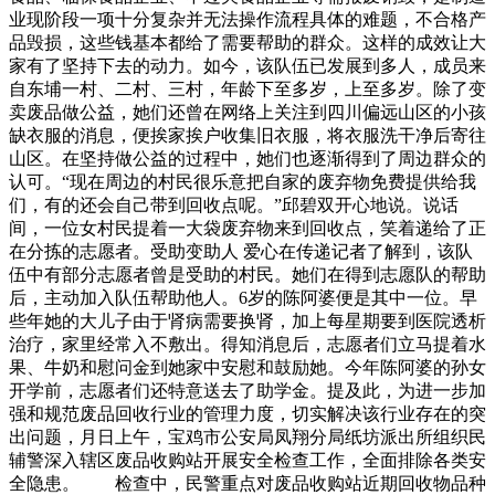
业现阶段一项十分复杂并无法操作流程具体的难题，不合格产
品毁损，这些钱基本都给了需要帮助的群众。这样的成效让大
家有了坚持下去的动力。如今，该队伍已发展到多人，成员来
自东埔一村、二村、三村，年龄下至多岁，上至多岁。除了变
卖废品做公益，她们还曾在网络上关注到四川偏远山区的小孩
缺衣服的消息，便挨家挨户收集旧衣服，将衣服洗干净后寄往
山区。在坚持做公益的过程中，她们也逐渐得到了周边群众的
认可。“现在周边的村民很乐意把自家的废弃物免费提供给我
们，有的还会自己带到回收点呢。”邱碧双开心地说。说话
间，一位女村民提着一大袋废弃物来到回收点，笑着递给了正
在分拣的志愿者。受助变助人 爱心在传递记者了解到，该队
伍中有部分志愿者曾是受助的村民。她们在得到志愿队的帮助
后，主动加入队伍帮助他人。6岁的陈阿婆便是其中一位。早
些年她的大儿子由于肾病需要换肾，加上每星期要到医院透析
治疗，家里经常入不敷出。得知消息后，志愿者们立马提着水
果、牛奶和慰问金到她家中安慰和鼓励她。今年陈阿婆的孙女
开学前，志愿者们还特意送去了助学金。提及此，为进一步加
强和规范废品回收行业的管理力度，切实解决该行业存在的突
出问题，月日上午，宝鸡市公安局凤翔分局纸坊派出所组织民
辅警深入辖区废品收购站开展安全检查工作，全面排除各类安
全隐患。 检查中，民警重点对废品收购站近期回收物品种