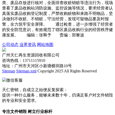
类、废品存放进行核对，全面排查收赃销赃等违法行为，现场
查看了废品收购站消防设施、监控设施等情况，要求经营者认
真落实废品收购登记制度，严禁收购赃物和来路不明物品，坚
决做到不收赃、不销赃，守法经营，发现可疑物品要及时报
警，全力筑牢安全屏障。 通过检查，进一步增强了经营者
的安全防范意识，有效规范了辖区废品收购行业的经营秩序健
康发展。 编辑：张释予 责编：郑黎波
公司动态
业界资讯
网站地图
广州天仁再生资源回收有限公司
咨询热线：13711115910
地址：广州市天河区小新塘横圳路10号
Sitemap
Sitemap.xml
Copyright 2025 All Rights Reserved
微信客服
天仁密销，自成立之始便反复探索：
提供一种什么服务，能够未来数十年，仍满足客户对文件销毁
的专业和安全需求。
专注文件销毁 树立行业标杆