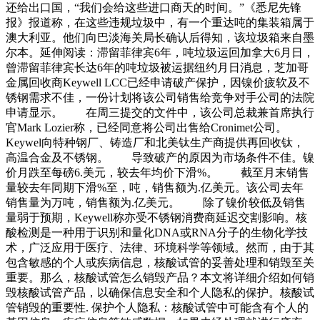
还给出口国，“我们会给这些进口商天的时间。”《悉尼先锋
报》报道称，在这些违规垃圾中，有一个重达吨的集装箱属于
澳大利亚。他们向巴淡海关局长确认后得知，该垃圾箱来自墨
尔本。延伸阅读：滞留菲律宾6年，吨垃圾运回加拿大6月日，
曾滞留菲律宾长达6年的吨垃圾被运据纽约月日消息，芝加哥
金属回收商Keywell LCC已经申请破产保护，因镍价疲软及不
锈钢需求不佳，一份计划将该公司销售给竞争对手公司的法院
申请显示。 在周三提交的文件中，该公司总裁兼首席执行
官Mark Lozier称，已经同意将公司出售给Cronimet公司。
Keywel向特种钢厂、铸造厂和北美钛生产商提供再回收钛，
高温合金及不锈钢。 导致破产的原因为市场条件不佳。镍
价月跌至每磅6.美元，较去年均价下滑%。 截至月末销售
量较去年同期下滑%至，吨，销售额为.亿美元。该公司去年
销售量为万吨，销售额为.亿美元。 除了镍价较低及销售
量弱于预期，Keywell称亦受不锈钢消费商延迟交割影响。核
酸检测是一种用于识别和量化DNA或RNA分子的生物化学技
术，广泛应用于医疗、法律、环境科学等领域。然而，由于其
包含敏感的个人或疾病信息，核酸试管的妥善处理和销毁至关
重要。那么，核酸试管怎么销毁产品？本文将详细介绍如何销
毁核酸试管产品，以确保信息安全和个人隐私的保护。核酸试
管销毁的重要性. 保护个人隐私：核酸试管中可能含有个人的