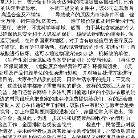
拿大6月日，曾滞留菲律宾长达6年的吨垃圾被运据纽约月日消
手公司的法院申请显示。 在周三提交的文件中，该公司总裁兼首
再回收钛，高温合金及不锈钢。 导致破产的原因为市场条件不佳。镍
量为万吨，销售额为.亿美元。 除了镍价较低及销售量弱于预
应用于医疗、法律、环境科学等领域。然而，由于其包含敏感的个人
确保信息安全和个人隐私的保护。核酸试管销毁的重要性. 保
 遵守法规：在许多国家和地区，对于含有敏感信息的医疗废弃
份盗窃、欺诈等犯罪活动。核酸试管销毁的步骤. 初步处理：首
的核酸进行破坏。这可以通过物理方法如加热、机械破的单位。
、《生产性废旧金属回收备案登记证明》公安局颁发、《再生资
证》环保局颁发、《危险废弃物经营许可证》环保局颁发、《项
处理及产品销毁单位的现场进行勘察，并对项目处理方案进行
置目的。大家生活品质的提高，日常生活水平的提升，三无食
损，这些钱基本都给了需要帮助的群众。这样的成效让大家有了
公益，她们还曾在网络上关注到四川偏远山区的小孩缺衣服的消
周边的村民很乐意把自家的废弃物免费提供给我们，有的还会自
变助人 爱心在传递记者了解到，该队伍中有部分志愿者曾是受
要换肾，加上每星期要到医院透析治疗，家里经常入不敷出。得
助学金。提及此，为进一步加强和规范废品回收行业的管理力
全检查工作，全面排除各类安全隐患。 检查中，民警重点对废
等情况，要求经营者认真落实废品收购登记制度，严禁收购赃物
步增强了经营者的安全防范意识，有效规范了辖区废品收购行业