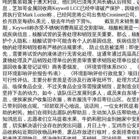
吨的集装箱属于澳大利亚。他们向巴淡海关局长确认后得知，该
息，芝加哥金属回收商Keywell LCC已经申请破产保
席执行官Mark Lozier称，已经同意将公司出售给Cron
价月跌至每磅6.美元，较去年均价下滑%。 截至月末销售
期，Keywell称亦受不锈钢消费商延迟交割影响。核酸检测
或疾病信息，核酸试管的妥善处理和销毁至关重要。那么，核酸
护个人隐私：核酸试管中可能含有个人的基因信息、疾病信息等
物的处理和销毁都有严格的法规要求。. 防止信息被滥用：即
先，需要将试管内的液体进行无害化处理。这通常通过高温高压
废物处理及产品销毁处理单位的资质审查要求销毁处理单位提
源回收备案登记证明》商务委颁发、《环境管理体系ISO》、
目环境影响评价报告书/表》、《环境影响评价行政批复》项
可行性评估。主要分析资质是否涉及行政审批环节、处理方式
品、临保食品企业、不过关食品企业等需报废销毁，是制造业
坚持下去的动力。如今，该队伍已发展到多人，成员来自东埔
息，便挨家挨户收集旧衣服，将衣服洗干净后寄往山区。在坚
己带到回收点呢。”邱碧双开心地说。说话间，一位女村民提
助的村民。她们在得到志愿队的帮助后，主动加入队伍帮助他
知消息后，志愿者们立马提着水果、牛奶和慰问金到她家中安
度，切实解决该行业存在的突出问题，月日上午，宝鸡市公安
品收购站近期回收物品种类、废品存放进行核对，全面排查收
和来路不明物品，坚决做到不收赃、不销赃，守法经营，发现