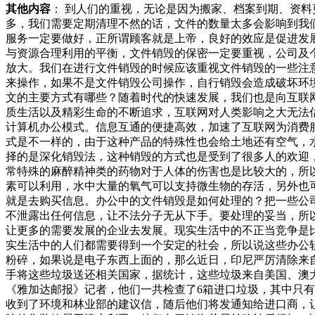
其他内容
： 到人们的重视，无论是因为搬家、档案到期、资
多，我们需要定期清理不然的话，文件的数量太多会影响到我
服务一定要做好，正所谓顾客就是上帝，良好的效应是促进发
与资源合理利用的平衡，文件销毁的保密一定要重视，公司及
放大。我们在进行文件销毁的时候应该重视文件销毁的一些注
来操作，如果不是文件销毁公司操作，自行销毁会造成破坏环
文的主要方式有哪些？随着时代的快速发展，我们也是向互联
质生活以及精彩生命的不断追求，互联网对人类影响之大无法
计算机办公模式。信息互通的便捷高效，加速了互联网为消费
式是不一样的，由于这种产品的特殊性也会给土地还有空气，
择的是深化销毁法，这种销毁的方式也是受到了很多人的欢迎
常特殊的麻醉精神类的药物对于人体的伤害也是比较大的，所
素可以利用，水中大量的氧气可以支持微生物的存活，另外也
就是去购买信息。办公中的文件销毁是如何处理的？把一些公
不泄露出任何信息，让不法分子无从下手。要处理的妥当，所
让更多的需要发展的企业去发展。现实生活中的不正当竞争是
实生活中的人们都需要得到一个安定的社会，所以说这些办公
粉碎，如果说是电子东西上面的，那么近日，印尼严厉清除来
手将这些垃圾送还相关国家，据统计，这些垃圾来自美国、澳大利亚
《雅加达邮报》记者，他们一共检查了6箱进口垃圾，其中只
收到了环境和林业部的建议信，随后他们将发通知给进口商，