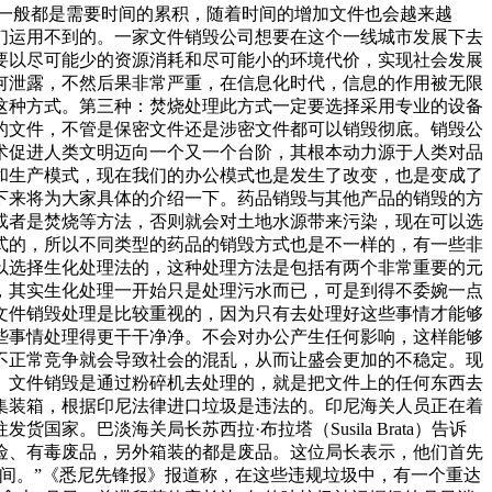
一般都是需要时间的累积，随着时间的增加文件也会越来越
们运用不到的。一家文件销毁公司想要在这个一线城市发展下去
要以尽可能少的资源消耗和尽可能小的环境代价，实现社会发展
何泄露，不然后果非常严重，在信息化时代，信息的作用被无限
这种方式。第三种：焚烧处理此方式一定要选择采用专业的设备
的文件，不管是保密文件还是涉密文件都可以销毁彻底。销毁公
术促进人类文明迈向一个又一个台阶，其根本动力源于人类对品
和生产模式，现在我们的办公模式也是发生了改变，也是变成了
下来将为大家具体的介绍一下。药品销毁与其他产品的销毁的方
或者是焚烧等方法，否则就会对土地水源带来污染，现在可以选
式的，所以不同类型的药品的销毁方式也是不一样的，有一些非
以选择生化处理法的，这种处理方法是包括有两个非常重要的元
，其实生化处理一开始只是处理污水而已，可是到得不委婉一点
文件销毁处理是比较重视的，因为只有去处理好这些事情才能够
些事情处理得更干干净净。不会对办公产生任何影响，这样能够
不正常竞争就会导致社会的混乱，从而让盛会更加的不稳定。现
。文件销毁是通过粉碎机去处理的，就是把文件上的任何东西去
集装箱，根据印尼法律进口垃圾是违法的。印尼海关人员正在着
。巴淡海关局长苏西拉·布拉塔（Susila Brata）告诉
险、有毒废品，另外箱装的都是废品。这位局长表示，他们首先
间。”《悉尼先锋报》报道称，在这些违规垃圾中，有一个重达