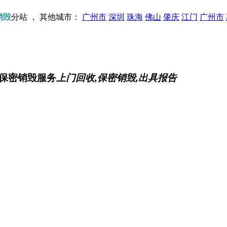
销毁
分站 ， 其他城市：
广州市
深圳
珠海
佛山
肇庆
江门
广州市
保密销毁服务
上门回收,保密销毁,出具报告