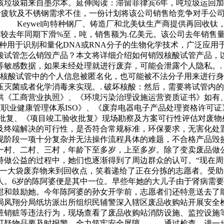
垃圾箱来自墨尔本。延伸阅读：滞留菲律宾6年，吨垃圾运回加
护，因镍价疲软及不锈钢需求不佳，一份计划将该公司销售给竞争对
imet公司。 Keywel向特种钢厂、铸造厂和北美钛生产商提供
量较去年同期下滑%至，吨，销售额为.亿美元。该公司去年销售
是一种用于识别和量化DNA或RNA分子的生物化学技术，广泛
试管怎么销毁产品？本文将详细介绍如何销毁核酸试管产品，以
敏感数据，如果未经处理就进行废弃，可能会泄露个人隐私。.
使核酸试管中的个人信息被匿名化，也可能被不法分子用来进行身
灭菌或者化学消毒来实现。. 破坏核酸：然后，需要将试管内
供《工商营业执照》、《环境污染治理设施运营资质证书》如有
《职业健康管理体系ISO》、《废弃电器电子产品处理资格许可
目批复、《项目竣工验收批复》现场勘察及方案可行性评估对废物
及终端解决的可行性，是否符合常规标准，环保要求，无害化处
现阶段一项十分复杂并无法操作流程具体的难题，不合格产品毁
一村、二村、三村，年龄下至多岁，上至多岁。除了变卖废品做
持做公益的过程中，她们也逐渐得到了周边群众的认可。“现在
着一大袋废弃物来到回收点，笑着递给了正在分拣的志愿者。受助
人。6岁的陈阿婆便是其中一位。早些年她的大儿子由于肾病需
慰和鼓励她。今年陈阿婆的孙女开学前，志愿者们还特意送去了
局凤翔分局纸坊派出所组织民辅警深入辖区废品收购站开展安
赃销赃等违法行为，现场查看了废品收购站消防设施、监控设施
可疑物品要及时报警，全力筑牢安全屏障。 通过检查，进一