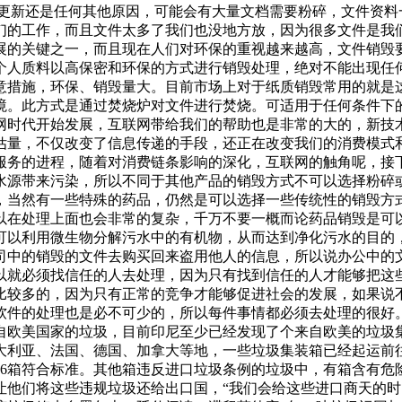
料更新还是任何其他原因，可能会有大量文档需要粉碎，文件资料
们的工作，而且文件太多了我们也没地方放，因为很多文件是我
展的关键之一，而且现在人们对环保的重视越来越高，文件销毁
个人质料以高保密和环保的方式进行销毁处理，绝对不能出现任
意措施，环保、销毁量大。目前市场上对于纸质销毁常用的就是
境。此方式是通过焚烧炉对文件进行焚烧。可适用于任何条件下
网时代开始发展，互联网带给我们的帮助也是非常的大的，新技
估量，不仅改变了信息传递的手段，还正在改变我们的消费模式
服务的进程，随着对消费链条影响的深化，互联网的触角呢，接
水源带来污染，所以不同于其他产品的销毁方式不可以选择粉碎
，当然有一些特殊的药品，仍然是可以选择一些传统性的销毁方
以在处理上面也会非常的复杂，千万不要一概而论药品销毁是可
可以利用微生物分解污水中的有机物，从而达到净化污水的目的
司中的销毁的文件去购买回来盗用他人的信息，所以说办公中的
以就必须找信任的人去处理，因为只有找到信任的人才能够把这
比较多的，因为只有正常的竞争才能够促进社会的发展，如果说
软件的处理也是必不可少的，所以每件事情都必须去处理的很好
自欧美国家的垃圾，目前印尼至少已经发现了个来自欧美的垃圾
、法国、德国、加拿大等地，一些垃圾集装箱已经起运前往发货国家
有6箱符合标准。其他箱违反进口垃圾条例的垃圾中，有箱含有危
让他们将这些违规垃圾还给出口国，“我们会给这些进口商天的时